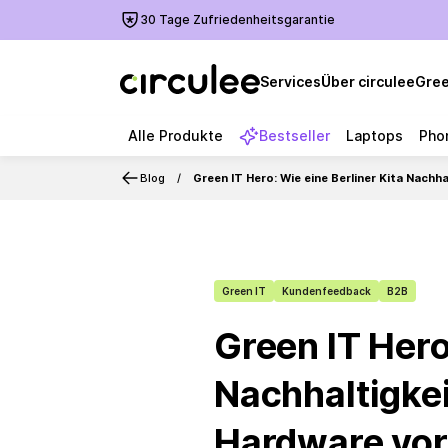
30 Tage Zufriedenheitsgarantie
Services
Über circulee
Gree
Alle Produkte
Bestseller
Laptops
Pho
Blog
Green IT Hero: Wie eine Berliner Kita Nach
Green IT
Kundenfeedback
B2B
Green IT Hero
Nachhaltigkei
Hardware vor