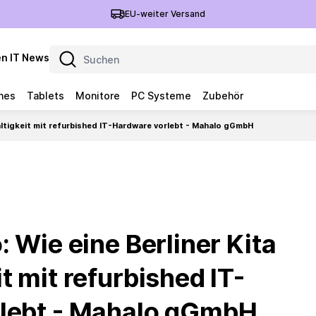
EU-weiter Versand
n IT News
nes
Tablets
Monitore
PC Systeme
Zubehör
haltigkeit mit refurbished IT-Hardware vorlebt - Mahalo gGmbH
: Wie eine Berliner Kita
t mit refurbished IT-
lebt - Mahalo gGmbH