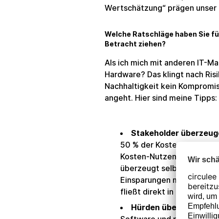
Wertschätzung“ prägen unser 
Welche Ratschläge haben Sie für
Betracht ziehen?
Als ich mich mit anderen IT-M
Hardware? Das klingt nach Risi
Nachhaltigkeit kein Kompromis
angeht. Hier sind meine Tipps:
Stakeholder überzeug
50 % der Kosten im Verglei
Kosten-Nutzen-Analyse un
überzeugt selbst skeptisc
Einsparungen mit unserer 
fließt direkt in unsere p
Hürden überwinden:
Pr