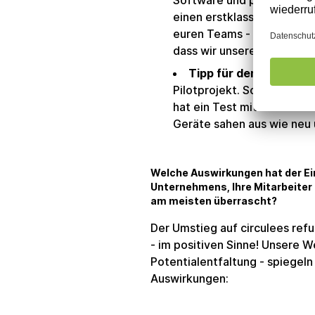
Software und plant die Wa
einen erstklassigen Suppo
euren Teams - unsere Mita
dass wir unsere Werte leb
Tipp für den Einstieg:
F
Pilotprojekt. So könnt ihr 
hat ein Test mit fünf Leno
Geräte sahen aus wie neu 
Welche Auswirkungen hat der Ei
Unternehmens, Ihre Mitarbeiter
am meisten überrascht?
Der Umstieg auf circulees ref
- im positiven Sinne! Unsere 
Potentialentfaltung - spiegeln s
Auswirkungen: