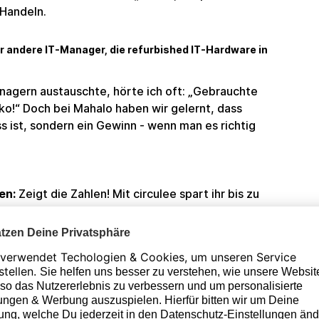
Handeln.
 andere IT-Manager, die refurbished IT-Hardware in
anagern austauschte, hörte ich oft: „Gebrauchte
ko!“ Doch bei Mahalo haben wir gelernt, dass
s ist, sondern ein Gewinn - wenn man es richtig
en:
Zeigt die Zahlen! Mit circulee spart ihr bis zu
ch zu Neugeräten. Erstellt eine einfache
d hebt die CO₂-Einsparungen hervor – das
he Geschäftsführer. Bei uns hat geholfen, die
Mission zu verknüpfen: Geld, das wir sparen,
ädagogischen Programme.
üft die Kompatibilität der Geräte mit eurer