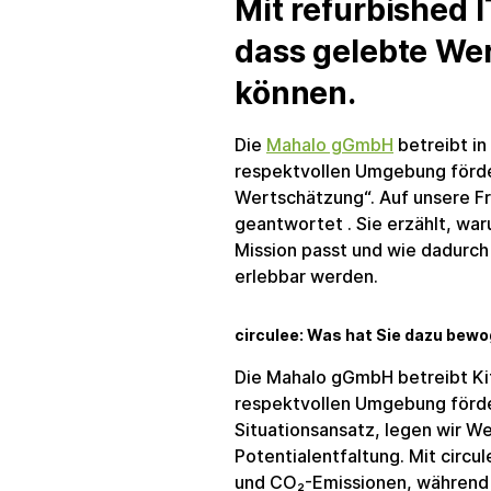
Mit refurbished I
dass gelebte Wer
können.
Die
Mahalo gGmbH
betreibt in 
respektvollen Umgebung förde
Wertschätzung“. Auf unsere F
geantwortet . Sie erzählt, war
Mission passt und wie dadurch
erlebbar werden.
circulee: Was hat Sie dazu bew
Die Mahalo gGmbH betreibt Kita
respektvollen Umgebung förde
Situationsansatz, legen wir We
Potentialentfaltung. Mit circu
und CO₂-Emissionen, während 