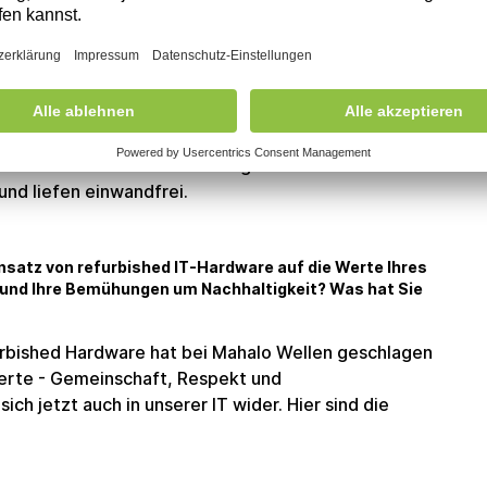
rtung. circulee bietet 12 Monate Garantie und
rt, was viele Bedenken zerstreut. Sprecht mit
rbeitenden waren begeistert, weil sie spürten,
en.
angt klein an, z. B. mit ein paar Laptops für ein
die Qualität testen, ohne großes Risiko. Bei uns
vo ThinkPads alle Zweifel ausgeräumt - die
und liefen einwandfrei.
nsatz von refurbished IT-Hardware auf die Werte Ihres
 und Ihre Bemühungen um Nachhaltigkeit? Was hat Sie
urbished Hardware hat bei Mahalo Wellen geschlagen
Werte - Gemeinschaft, Respekt und
ich jetzt auch in unserer IT wider. Hier sind die