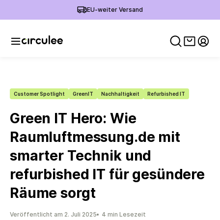
EU-weiter Versand
Warenko
Mein
Customer Spotlight
GreenIT
Nachhaltigkeit
Refurbished IT
Green IT Hero: Wie
Raumluftmessung.de mit
smarter Technik und
refurbished IT für gesündere
Räume sorgt
Veröffentlicht am 2. Juli 2025
4 min Lesezeit