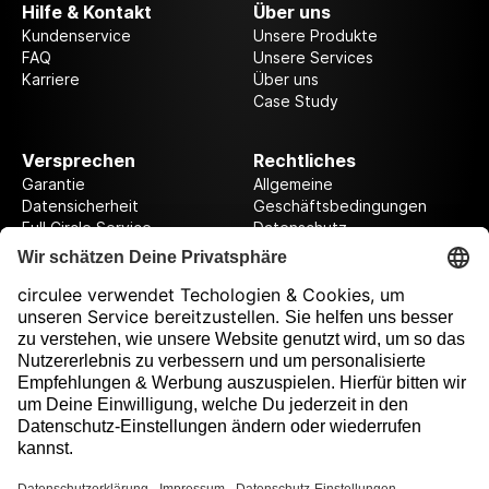
Hilfe & Kontakt
Über uns
Kundenservice
Unsere Produkte
FAQ
Unsere Services
Karriere
Über uns
Case Study
Versprechen
Rechtliches
Garantie
Allgemeine
Datensicherheit
Geschäftsbedingungen
Full Circle Service
Datenschutz
Datenschutzeinstellungen
Impressum
Folge uns auf unserer Reise!
Ausgezeichnet durch