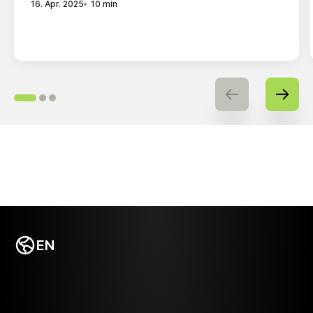
16. Apr. 2025
10 min
Vorheriger Artik
Nächst
EN