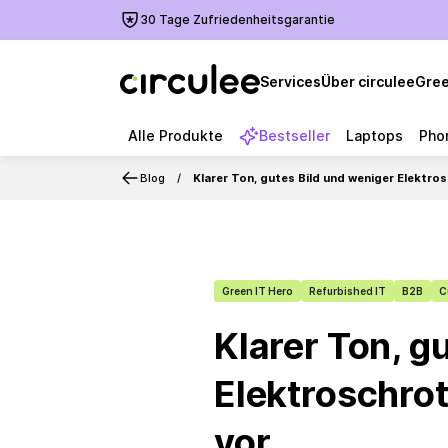
30 Tage Zufriedenheitsgarantie
Services
Über circulee
Gree
Alle Produkte
Bestseller
Laptops
Pho
Blog
Klarer Ton, gutes Bild und weniger Elektro
Green IT Hero
Refurbished IT
B2B
C
Klarer Ton, g
Elektroschrot
vor