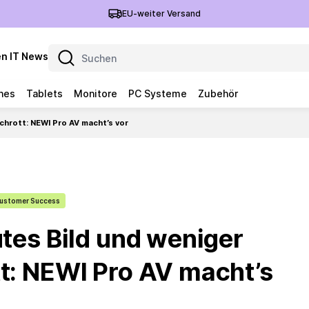
EU-weiter Versand
n IT News
nes
Tablets
Monitore
PC Systeme
Zubehör
schrott: NEWI Pro AV macht’s vor
ustomer Success
utes Bild und weniger
t: NEWI Pro AV macht’s