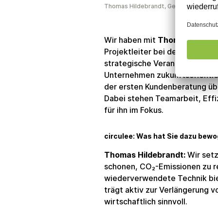
Thomas Hildebrandt, Gesellschafter 
Wir haben mit
Thomas Hildeb
Projektleiter bei der NEWI Pro
strategische Verantwortung mi
Unternehmen zukunftsorientier
der ersten Kundenberatung über
Dabei stehen Teamarbeit, Effi
für ihn im Fokus.
circulee: Was hat Sie dazu bew
Thomas Hildebrandt:
Wir setz
schonen, CO₂-Emissionen zu re
wiederverwendete Technik biet
trägt aktiv zur Verlängerung 
wirtschaftlich sinnvoll.