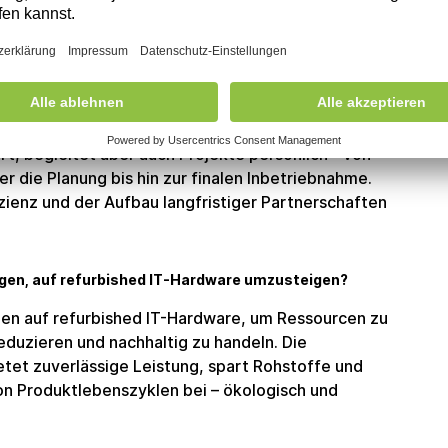
& Geschäftsführer NEWI Pro AV GmbH
randt
gesprochen, Geschäftsführer und
 AV GmbH. In seiner Doppelrolle vereint er
t technischer Umsetzung: Er führt das
t, begleitet aber auch Projekte persönlich - von
 die Planung bis hin zur finalen Inbetriebnahme.
zienz und der Aufbau langfristiger Partnerschaften
ogen, auf refurbished IT-Hardware umzusteigen?
en auf refurbished IT-Hardware, um Ressourcen zu
duzieren und nachhaltig zu handeln. Die
et zuverlässige Leistung, spart Rohstoffe und
von Produktlebenszyklen bei – ökologisch und