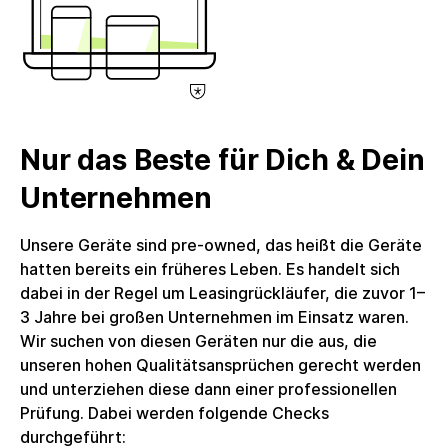
10/100/1000, mit LED-Anzeige, MicroSD
Kartenleser, Betriebssystem: Windows 11 Pro,
Gewicht: 1820 g, EAN: 9146864051268,
Herstellerartikelnummer: LAP-DEL-L5500X-0014-
DE, Lieferumfang: Netzteil enthalten. Stromkabel
enthalten. Kein weiteres Zubehör enthalten. Das
Nur das Beste für Dich & Dein
Produkt wird in einer nachhaltigen
Alternativverpackung geliefert.Umsatzsteuer: Die
Unternehmen
Rechnung wird mit voller ausgewiesener
Umsatzsteuer erstellt, welche Unternehmenskunden
Unsere Geräte sind pre-owned, das heißt die Geräte
zum Vorsteuerabzug berechtigt. Die circulee GmbH
hatten bereits ein früheres Leben. Es handelt sich
nutzt keine Differenzbesteuerung.
dabei in der Regel um Leasingrückläufer, die zuvor 1–
3 Jahre bei großen Unternehmen im Einsatz waren.
Wir suchen von diesen Geräten nur die aus, die
unseren hohen Qualitätsansprüchen gerecht werden
und unterziehen diese dann einer professionellen
Prüfung. Dabei werden folgende Checks
durchgeführt: