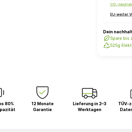
CO₂ neutra
EU-weiter V
Dein nachhalt
Spare bis
525g Elekt
ns 80%
12 Monate
Lieferung in 2–3
TÜV-ze
pazität
Garantie
Werktagen
Date