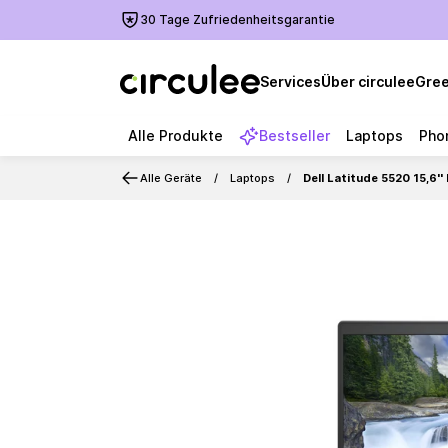
30 Tage Zufriedenheitsgarantie
Services
Über circulee
Gree
Alle Produkte
Bestseller
Laptops
Pho
Alle Geräte
Laptops
Dell Latitude 5520 15,6
Slide 1 of 6