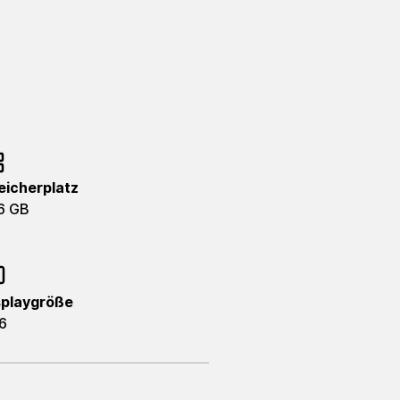
eicherplatz
6 GB
splaygröße
6