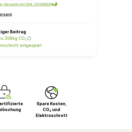
ler Versand mit DHL GOGREEN
ersand
iger Beitrag
 zu 356kg CO₂
roschrott eingespart
rtifizierte
Spare Kosten,
nlöschung
CO₂ und
Elektroschrott