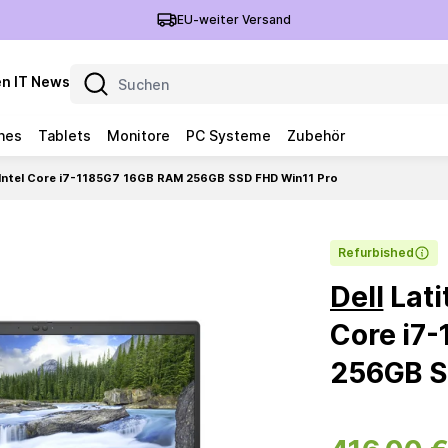
EU-weiter Versand
n IT News
nes
Tablets
Monitore
PC Systeme
Zubehör
'' Intel Core i7-1185G7 16GB RAM 256GB SSD FHD Win11 Pro
Refurbished
Dell
Lati
Core i7
256GB S