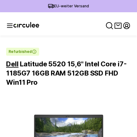
EU-weiter Versand
Warenko
Mein
Refurbished
Dell
Latitude 5520 15,6'' Intel Core i7-
1185G7 16GB RAM 512GB SSD FHD
Win11 Pro
Slide 1 of 6