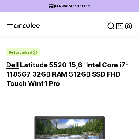
EU-weiter Versand
Warenko
Mein
Refurbished
Dell
Latitude 5520 15,6'' Intel Core i7-
1185G7 32GB RAM 512GB SSD FHD
Touch Win11 Pro
Slide 1 of 6