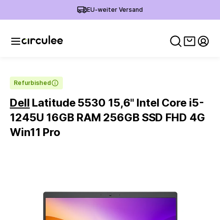
EU-weiter Versand
Warenko
Mein
Refurbished
Dell
Latitude 5530 15,6'' Intel Core i5-
1245U 16GB RAM 256GB SSD FHD 4G
Win11 Pro
Slide 1 of 6