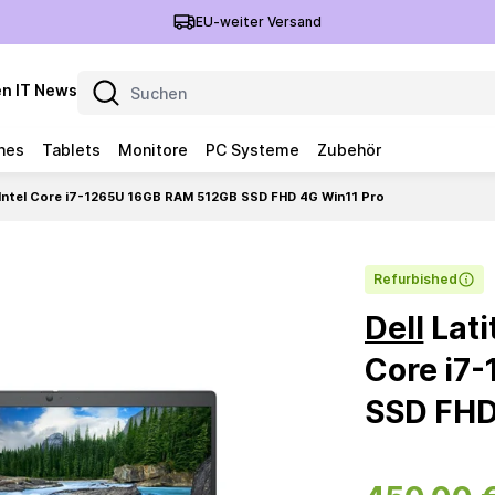
EU-weiter Versand
n IT News
nes
Tablets
Monitore
PC Systeme
Zubehör
'' Intel Core i7-1265U 16GB RAM 512GB SSD FHD 4G Win11 Pro
Refurbished
Dell
Lati
Core i7
SSD FHD