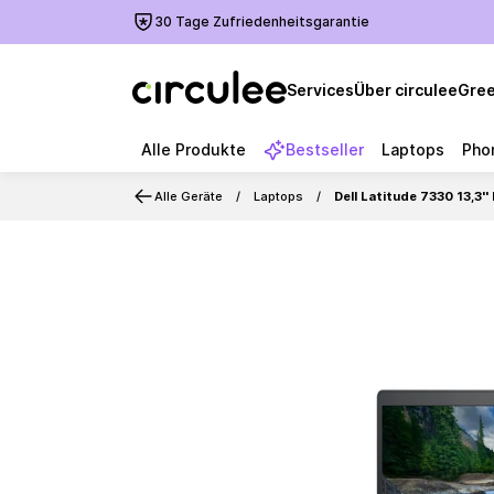
30 Tage Zufriedenheitsgarantie
Services
Über circulee
Gree
Alle Produkte
Bestseller
Laptops
Pho
Alle Geräte
Laptops
Dell Latitude 7330 13,3
Slide 1 of 6