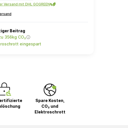
ler Versand mit DHL GOGREEN
ersand
iger Beitrag
 zu 356kg CO₂
roschrott eingespart
rtifizierte
Spare Kosten,
nlöschung
CO₂ und
Elektroschrott