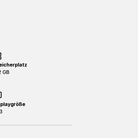
eicherplatz
2 GB
splaygröße
3