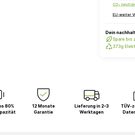
CO₂ neutra
EU-weiter V
Dein nachhalt
Spare bis
373g Elekt
ns 80%
12 Monate
Lieferung in 2–3
TÜV-ze
pazität
Garantie
Werktagen
Date