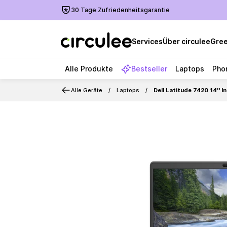
30 Tage Zufriedenheitsgarantie
Services
Über circulee
Gree
Alle Produkte
Bestseller
Laptops
Pho
Alle Geräte
Laptops
Dell Latitude 7420 14''
Slide 1 of 6