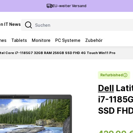
EU-weiter Versand
n IT News
nes
Tablets
Monitore
PC Systeme
Zubehör
 Intel Core i7-1185G7 32GB RAM 256GB SSD FHD 4G Touch Win11 Pro
Refurbished
Dell
Lati
i7-1185
SSD FHD