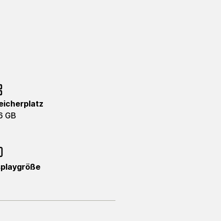
eicherplatz
6 GB
splaygröße