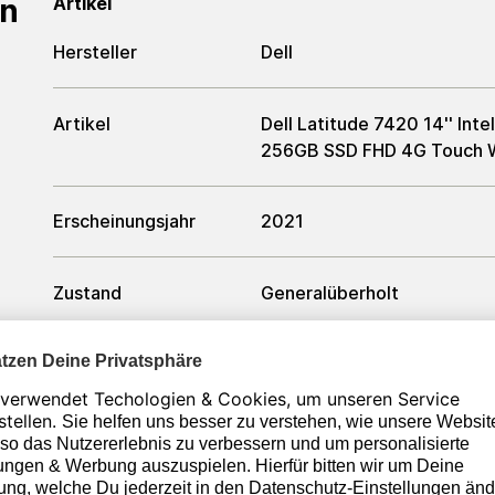
en
Artikel
Hersteller
Dell
Artikel
Dell Latitude 7420 14'' In
256GB SSD FHD 4G Touch W
Erscheinungsjahr
2021
Zustand
Generalüberholt
Farbe
Silber / Schwarz
Prozessor