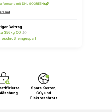
ler Versand mit DHL GOGREEN
ersand
iger Beitrag
 zu 356kg CO₂
roschrott eingespart
rtifizierte
Spare Kosten,
nlöschung
CO₂ und
Elektroschrott