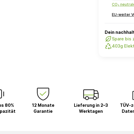
CO₂ neutra
EU-weiter V
Dein nachhalt
Spare bis
403g Elekt
ns 80%
12 Monate
Lieferung in 2–3
TÜV-ze
pazität
Garantie
Werktagen
Date