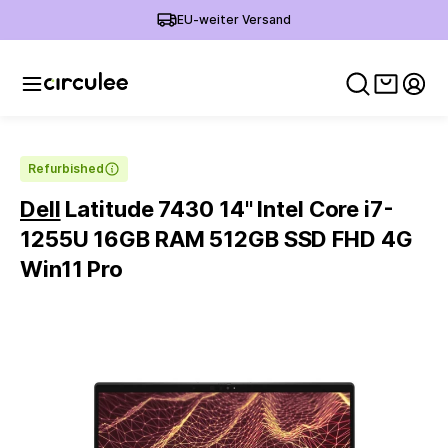
EU-weiter Versand
Warenko
Mein
Refurbished
Dell
Latitude 7430 14'' Intel Core i7-
1255U 16GB RAM 512GB SSD FHD 4G
Win11 Pro
Slide 1 of 4