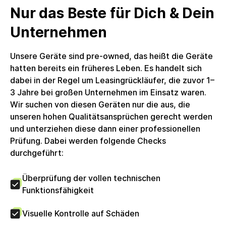
1270 g, EAN: 9130623452977,
Nur das Beste für Dich & Dein
Herstellerartikelnummer: LAP-DEL-L9420X-0001-
DE, Lieferumfang: Netzteil enthalten. Stromkabel
Unternehmen
enthalten. Kein weiteres Zubehör enthalten. Das
Produkt wird in einer nachhaltigen
Unsere Geräte sind pre-owned, das heißt die Geräte
Alternativverpackung geliefert.Umsatzsteuer: Die
hatten bereits ein früheres Leben. Es handelt sich
Rechnung wird mit voller ausgewiesener
dabei in der Regel um Leasingrückläufer, die zuvor 1–
Umsatzsteuer erstellt, welche Unternehmenskunden
3 Jahre bei großen Unternehmen im Einsatz waren.
zum Vorsteuerabzug berechtigt. Die circulee GmbH
Wir suchen von diesen Geräten nur die aus, die
nutzt keine Differenzbesteuerung.
unseren hohen Qualitätsansprüchen gerecht werden
und unterziehen diese dann einer professionellen
Prüfung. Dabei werden folgende Checks
durchgeführt:
Überprüfung der vollen technischen
Funktionsfähigkeit
Visuelle Kontrolle auf Schäden