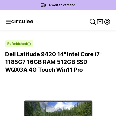
EU-weiter Versand
Warenko
Mein
Refurbished
Dell
Latitude 9420 14'' Intel Core i7-
1185G7 16GB RAM 512GB SSD
WQXGA 4G Touch Win11 Pro
Slide 1 of 6