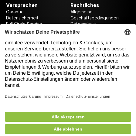
Versprechen
Rechtliches
Garantie
Allgemeine
Datensicherheit
Geschäftsbedingungen
Full Circle Service
Datenschutz
Datenschutzeinstellungen
Impressum
Folge uns auf unserer Reise!
Ausgezeichnet durch
524,00 €
exkl. MwSt.
Nicht auf Lager