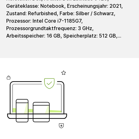
Geräteklasse: Notebook, Erscheinungsjahr: 2021,
Zustand: Refurbished, Farbe: Silber / Schwarz,
Prozessor: Intel Core i7-1185G7,
Prozessorgrundtaktfrequenz: 3 GHz,
Arbeitsspeicher: 16 GB, Speicherplatz: 512 GB,
Speichertyp: SSD, Grafik: Intel Iris Xe Graphics,
Grafiktyp: integrated, Displaygröße: 14 Zoll,
Auflösung: 2560 x 1600 Pixel, Auflösungstyp:
WQXGA, Touchscreen: Touch Display (10 Finger Multi
Touch), Bildschirmformat: 16:10, Helligkeit: 500
cd/m², Ladeschnittstelle: USB-C, Netzteil: 60 - 90
Watt, Integr. Webcamera: Ja, Tastaturlayout:
Deutsch (QWERTZ), WiFi: Ja, Bluetooth: Ja,
Connectivity: 4G, Schnittstellen: 1x USB 3.2 Gen 1
port with PowerShare, 2x Thunderbolt 4 ports with
DisplayPort Alt Mode/USB4/Power Delivery, 1x
universal audio port, 1x HDMI 2.0 port, 1x microSD-
card slot, Betriebssystem: Windows 11 Pro, Gewicht: