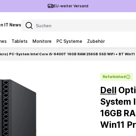
EU-weiter Versand
n IT News
nes
Tablets
Monitore
PC Systeme
Zubehör
(Micro) PC-System Intel Core i5-9400T 16GB RAM 256GB SSD WiFi + BT Win11
Refurbished
Dell
Opti
System I
16GB RA
Win11 P