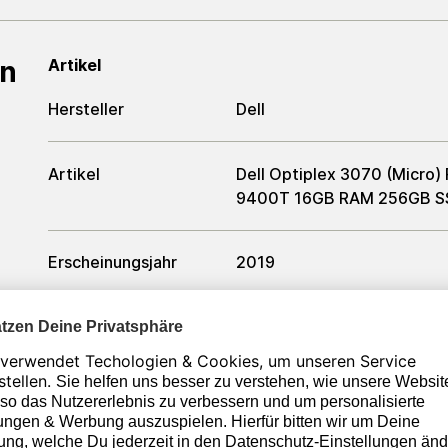
en
Artikel
Hersteller
Dell
Artikel
Dell Optiplex 3070 (Micro)
9400T 16GB RAM 256GB SSD
Erscheinungsjahr
2019
Zustand
Generalüberholt
Formfaktor
Ultra Small Form Factor