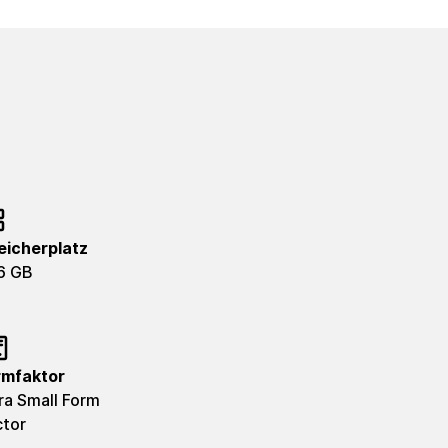
eicherplatz
6 GB
rmfaktor
ra Small Form
ctor