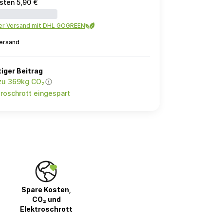
sten 5,90 €
ler Versand mit DHL GOGREEN
ersand
iger Beitrag
 zu 369kg CO₂
roschrott eingespart
Spare Kosten,
CO₂ und
Elektroschrott