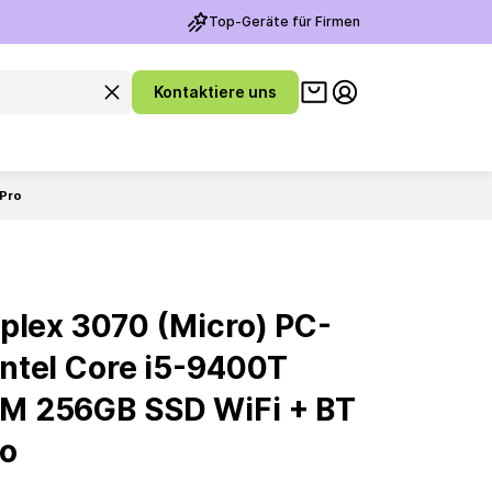
Top-Geräte für Firmen
Warenkorb ansehen
Suchanfrage leeren
Kontaktiere uns
Meine Konto
 Pro
plex 3070 (Micro) PC-
ntel Core i5-9400T
M 256GB SSD WiFi + BT
ro