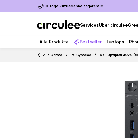
30 Tage Zufriedenheitsgarantie
Services
Über circulee
Gree
Alle Produkte
Bestseller
Laptops
Pho
Alle Geräte
PC Systeme
Dell Optiplex 3070 
Slide 1 of 4