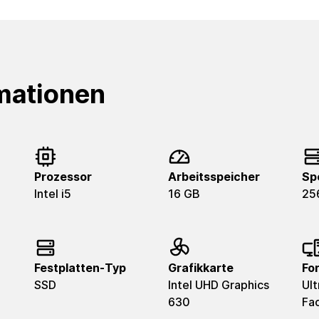
mationen
Prozessor
Arbeitsspeicher
Sp
Intel i5
16 GB
25
Festplatten-Typ
Grafikkarte
Fo
SSD
Intel UHD Graphics
Ult
630
Fa