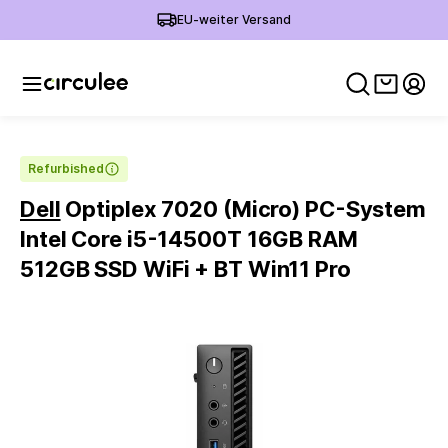
EU-weiter Versand
Warenko
Mein
Refurbished
Dell
Optiplex 7020 (Micro) PC-System
Intel Core i5-14500T 16GB RAM
512GB SSD WiFi + BT Win11 Pro
Slide 1 of 4