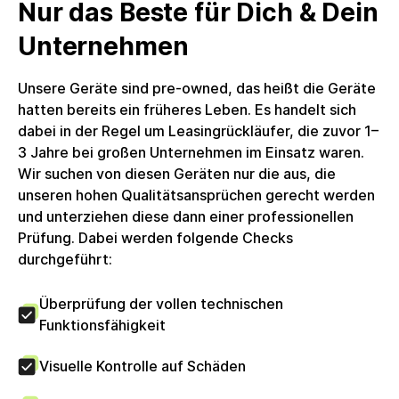
Nur das Beste für Dich & Dein
enthalten. Stromkabel enthalten. Kein weiteres
Zubehör enthalten. Das Produkt wird in einer
Unternehmen
nachhaltigen Alternativverpackung
geliefert.Umsatzsteuer: Die Rechnung wird mit voller
Unsere Geräte sind pre-owned, das heißt die Geräte
ausgewiesener Umsatzsteuer erstellt, welche
hatten bereits ein früheres Leben. Es handelt sich
Unternehmenskunden zum Vorsteuerabzug
dabei in der Regel um Leasingrückläufer, die zuvor 1–
berechtigt. Die circulee GmbH nutzt keine
3 Jahre bei großen Unternehmen im Einsatz waren.
Differenzbesteuerung.
Wir suchen von diesen Geräten nur die aus, die
unseren hohen Qualitätsansprüchen gerecht werden
und unterziehen diese dann einer professionellen
Prüfung. Dabei werden folgende Checks
durchgeführt:
Überprüfung der vollen technischen
Funktionsfähigkeit
Visuelle Kontrolle auf Schäden