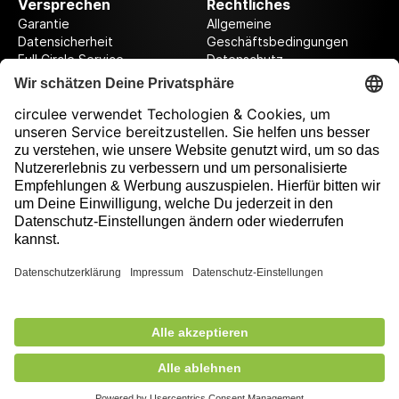
Versprechen
Rechtliches
Garantie
Allgemeine
Datensicherheit
Geschäftsbedingungen
Full Circle Service
Datenschutz
Datenschutzeinstellungen
Impressum
Folge uns auf unserer Reise!
Ausgezeichnet durch
402,00 €
exkl. MwSt.
Nicht auf Lager
+ Versandkosten
5,90 €