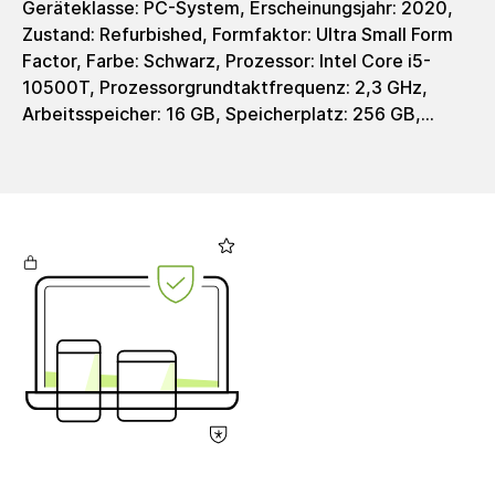
Geräteklasse: PC-System, Erscheinungsjahr: 2020,
Zustand: Refurbished, Formfaktor: Ultra Small Form
Factor, Farbe: Schwarz, Prozessor: Intel Core i5-
10500T, Prozessorgrundtaktfrequenz: 2,3 GHz,
Arbeitsspeicher: 16 GB, Speicherplatz: 256 GB,
Speichertyp: SSD, Grafik: Intel UHD Graphics 630,
Grafiktyp: integrated, Ladeschnittstelle: Barrel (4.5
mm), Netzteil: 90 - 130 Watt, WiFi: Ja, Bluetooth: Ja,
Schnittstellen: 1x RJ-45 port 10/100/1000 Mbps
(rear), 1x USB 3.2 Gen 2 Type-A port with
PowerShare (front), 1x USB 3.2 Gen 2 Type-C port
(front), 1x USB 3.2 Gen 1 Type-A port (rear), 2x USB
3.2 Gen 2 Type-A ports (rear), 1x USB 3.2 Gen 1
Type-A port with Smart Power On (rear), 1x universal
audio jack (front), 1x line-out port (retaskable line-
in) (front), 2x DisplayPort 1.4 ports (rear),
Betriebssystem: Windows 11 Pro, Gewicht: 1200 g,
EAN: 9104580503645, Herstellerartikelnummer:
PCS-DEL-OP7080-0006-11, Lieferumfang: Netzteil