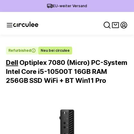
EU-weiter Versand
Warenko
Mein
Refurbished
Neu bei circulee
Dell
Optiplex 7080 (Micro) PC-System
Intel Core i5-10500T 16GB RAM
256GB SSD WiFi + BT Win11 Pro
Slide 1 of 4