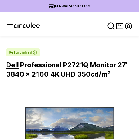
EU-weiter Versand
Warenko
Mein
Refurbished
Dell
Professional P2721Q Monitor 27''
3840 x 2160 4K UHD 350cd/m²
Slide 1 of 6