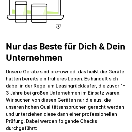
weiteres Zubehör enthalten. Das Produkt wird in
einer nachhaltigen Alternativverpackung
geliefert.Umsatzsteuer: Die Rechnung wird mit voller
ausgewiesener Umsatzsteuer erstellt, welche
Unternehmenskunden zum Vorsteuerabzug
berechtigt. Die circulee GmbH nutzt keine
Nur das Beste für Dich & Dein
Differenzbesteuerung.
Unternehmen
Unsere Geräte sind pre-owned, das heißt die Geräte
hatten bereits ein früheres Leben. Es handelt sich
dabei in der Regel um Leasingrückläufer, die zuvor 1–
3 Jahre bei großen Unternehmen im Einsatz waren.
Wir suchen von diesen Geräten nur die aus, die
unseren hohen Qualitätsansprüchen gerecht werden
und unterziehen diese dann einer professionellen
Prüfung. Dabei werden folgende Checks
durchgeführt: