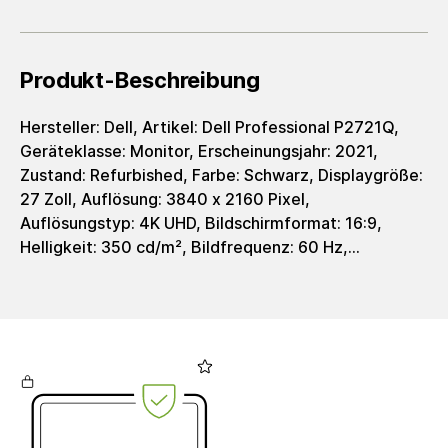
Produkt-Beschreibung
Hersteller: Dell, Artikel: Dell Professional P2721Q,
Geräteklasse: Monitor, Erscheinungsjahr: 2021,
Zustand: Refurbished, Farbe: Schwarz, Displaygröße:
27 Zoll, Auflösung: 3840 x 2160 Pixel,
Auflösungstyp: 4K UHD, Bildschirmformat: 16:9,
Helligkeit: 350 cd/m², Bildfrequenz: 60 Hz,
Reaktionszeit: 5 ms, Displaytyp: IPS-Panel, Integr.
Webcamera: Nein, Schnittstellen: 2x USB 2.0 (Type-
A; downstream), 1x USB 3.2 (Type-C Gen 1;
upstream; 65W; DP Alt Mode), 2x USB 3.2 (Type-A;
Gen 1; downstream), 1x HDMI 2.0, 1x DisplayPort 1.2.,
1x 3.5 mm Audio Out, Gewicht: 5100 g, EAN:
5397184409466, Herstellerartikelnummer: 210-
AXNK, Lieferumfang: Stromkabel enthalten. Kein