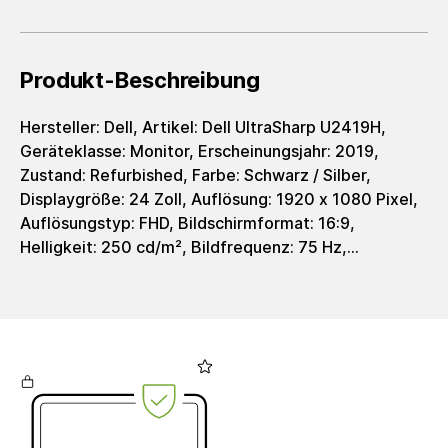
Produkt-Beschreibung
Hersteller: Dell, Artikel: Dell UltraSharp U2419H,
Geräteklasse: Monitor, Erscheinungsjahr: 2019,
Zustand: Refurbished, Farbe: Schwarz / Silber,
Displaygröße: 24 Zoll, Auflösung: 1920 x 1080 Pixel,
Auflösungstyp: FHD, Bildschirmformat: 16:9,
Helligkeit: 250 cd/m², Bildfrequenz: 75 Hz,
Reaktionszeit: 5 ms, Displaytyp: IPS-Panel, Integr.
Webcamera: Nein, Schnittstellen: 2x USB 3.0
(charger - 5V/2.0A), 2x USB 3.0 (downstream), 1x
USB 3.0 (upstream), 1x HDMI 1.4, 1x DisplayPort
(Output MST), 1x DisplayPort 1.4, 1x 3.5 mm Audio
Out, Gewicht: 7400 g, EAN: 5397184004869,
Herstellerartikelnummer: 210-ARCF, Lieferumfang:
Stromkabel enthalten. Kein weiteres Zubehör