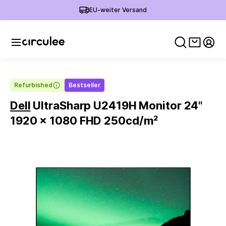
EU-weiter Versand
Warenko
Mein
Refurbished
Bestseller
Dell
UltraSharp U2419H Monitor 24''
1920 x 1080 FHD 250cd/m²
Slide 1 of 6