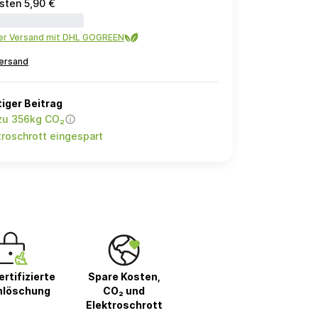
sten 5,90 €
ler Versand mit DHL GOGREEN
ersand
iger Beitrag
 zu 356kg CO₂
roschrott eingespart
rtifizierte
Spare Kosten,
nlöschung
CO₂ und
Elektroschrott