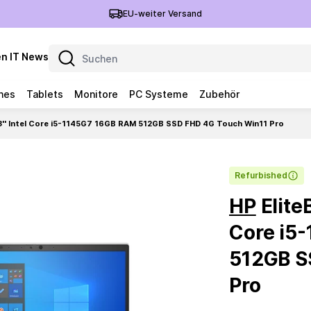
EU-weiter Versand
n IT News
nes
Tablets
Monitore
PC Systeme
Zubehör
3'' Intel Core i5-1145G7 16GB RAM 512GB SSD FHD 4G Touch Win11 Pro
Refurbished
HP
EliteB
Core i5
512GB S
Pro