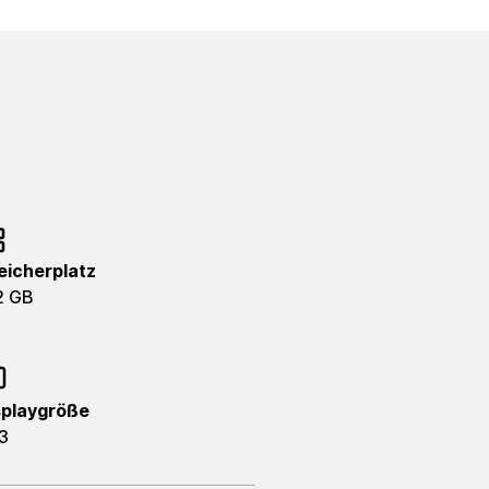
eicherplatz
2 GB
splaygröße
3