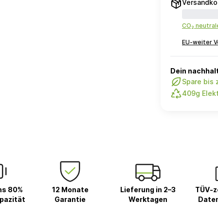
Versandko
CO₂ neutra
EU-weiter V
Dein nachhalt
Spare bis
409g Elekt
ns 80%
12 Monate
Lieferung in 2–3
TÜV-ze
pazität
Garantie
Werktagen
Date