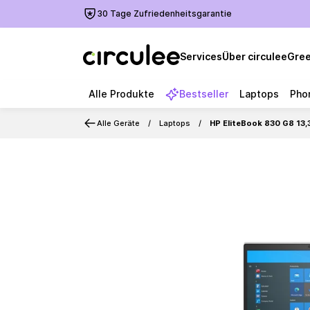
30 Tage Zufriedenheitsgarantie
Services
Über circulee
Gree
Alle Produkte
Bestseller
Laptops
Pho
Alle Geräte
Laptops
HP EliteBook 830 G8 13,
Slide 1 of 6