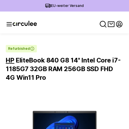
EU-weiter Versand
Warenko
Mein
Refurbished
HP
EliteBook 840 G8 14'' Intel Core i7-
1185G7 32GB RAM 256GB SSD FHD
4G Win11 Pro
Slide 1 of 6