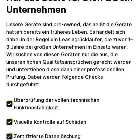
DE, Lieferumfang: Netzteil enthalten. Stromkabel
Unternehmen
enthalten. Kein weiteres Zubehör enthalten. Das
Produkt wird in einer nachhaltigen
Unsere Geräte sind pre-owned, das heißt die Geräte
Alternativverpackung geliefert.Umsatzsteuer: Die
hatten bereits ein früheres Leben. Es handelt sich
Rechnung wird mit voller ausgewiesener
dabei in der Regel um Leasingrückläufer, die zuvor 1–
Umsatzsteuer erstellt, welche Unternehmenskunden
3 Jahre bei großen Unternehmen im Einsatz waren.
zum Vorsteuerabzug berechtigt. Die circulee GmbH
Wir suchen von diesen Geräten nur die aus, die
nutzt keine Differenzbesteuerung.
unseren hohen Qualitätsansprüchen gerecht werden
und unterziehen diese dann einer professionellen
Prüfung. Dabei werden folgende Checks
durchgeführt:
Überprüfung der vollen technischen
Funktionsfähigkeit
Visuelle Kontrolle auf Schäden
Zertifizierte Datenlöschung