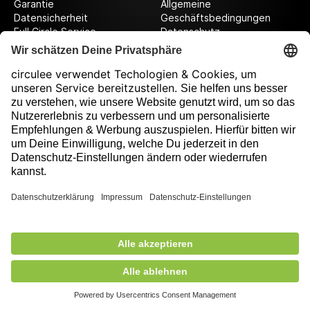
Garantie
Allgemeine
Datensicherheit
Geschäftsbedingungen
Full Circle Service
Datenschutz
Datenschutzeinstellungen
Impressum
Folge uns auf unserer Reise!
Ausgezeichnet durch
391,00 €
exkl. MwSt.
Nicht auf Lager
+ Versandkosten
5,90 €