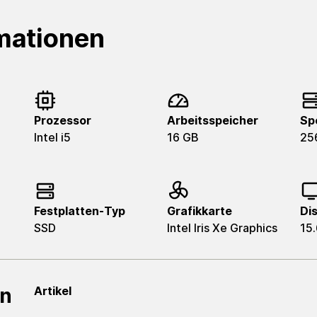
mationen
Prozessor
Arbeitsspeicher
Sp
Intel i5
16 GB
25
Festplatten-Typ
Grafikkarte
Di
SSD
Intel Iris Xe Graphics
15.
en
Artikel