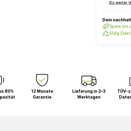
EU-weiter V
Dein nachhalt
Spare bis
558g Elekt
ns 80%
12 Monate
Lieferung in 2–3
TÜV-ze
pazität
Garantie
Werktagen
Date