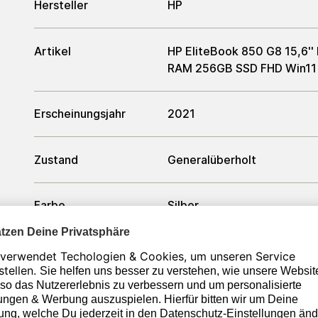
Hersteller
HP
Artikel
HP EliteBook 850 G8 15,6''
RAM 256GB SSD FHD Win11
Erscheinungsjahr
2021
Zustand
Generalüberholt
Farbe
Silber
Prozessor
Prozessor
Intel Core i5-1145G7