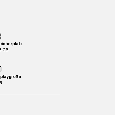
eicherplatz
6 GB
splaygröße
6