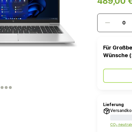
489,00 
Für Großbe
Wünsche (
Lieferung
Versandko
CO₂ neutra