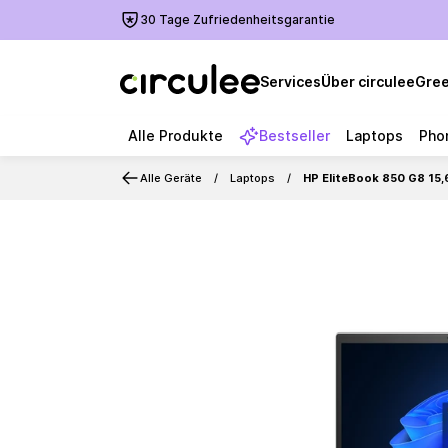
30 Tage Zufriedenheitsgarantie
Services
Über circulee
Gree
Alle Produkte
Bestseller
Laptops
Pho
Alle Geräte
Laptops
HP EliteBook 850 G8 15,
Slide 1 of 6