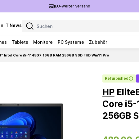
EU-weiter Versand
n IT News
nes
Tablets
Monitore
PC Systeme
Zubehör
6'' Intel Core i5-1145G7 16GB RAM 256GB SSD FHD Win11 Pro
Refurbished
HP
EliteB
Core i5
256GB S