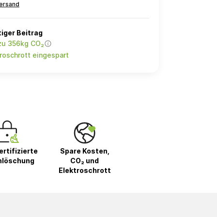
ersand
iger Beitrag
 zu 356kg CO₂
roschrott eingespart
rtifizierte
Spare Kosten,
nlöschung
CO₂ und
Elektroschrott