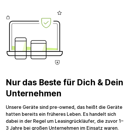
3.1 (Type-C; downstream; 15W), 1x Ethernet RJ45,
1x HDMI 1.4, 1x DisplayPort 1.2 (out), 1x DisplayPort
1.2 (in), 1x 3.5 mm Microphone In, 1x 3.5 mm Audio
Out, Gewicht: 8200 g, EAN: 0195697979309,
Herstellerartikelnummer: 6PA56A4, Lieferumfang:
Stromkabel enthalten. Kein weiteres Zubehör
enthalten. Das Produkt wird in einer nachhaltigen
Alternativverpackung geliefert.Umsatzsteuer: Die
Rechnung wird mit voller ausgewiesener
Umsatzsteuer erstellt, welche Unternehmenskunden
zum Vorsteuerabzug berechtigt. Die circulee GmbH
Nur das Beste für Dich & Dein
nutzt keine Differenzbesteuerung.
Unternehmen
Unsere Geräte sind pre-owned, das heißt die Geräte
hatten bereits ein früheres Leben. Es handelt sich
dabei in der Regel um Leasingrückläufer, die zuvor 1–
3 Jahre bei großen Unternehmen im Einsatz waren.