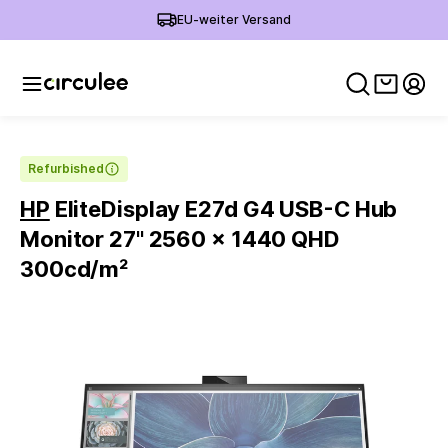
EU-weiter Versand
Warenko
Mein
Refurbished
HP
EliteDisplay E27d G4 USB-C Hub
Monitor 27'' 2560 x 1440 QHD
300cd/m²
Slide 1 of 6