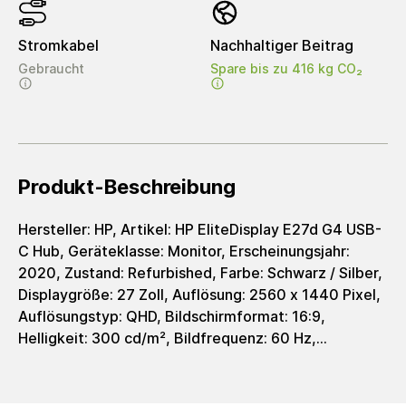
Stromkabel
Nachhaltiger Beitrag
Gebraucht
Spare bis zu 416 kg CO₂
Produkt-Beschreibung
Hersteller: HP, Artikel: HP EliteDisplay E27d G4 USB-
C Hub, Geräteklasse: Monitor, Erscheinungsjahr:
2020, Zustand: Refurbished, Farbe: Schwarz / Silber,
Displaygröße: 27 Zoll, Auflösung: 2560 x 1440 Pixel,
Auflösungstyp: QHD, Bildschirmformat: 16:9,
Helligkeit: 300 cd/m², Bildfrequenz: 60 Hz,
Reaktionszeit: 5 ms, Displaytyp: IPS-Panel, Integr.
Webcamera: Ja, Schnittstellen: 4x USB 3.0 (Type-A;
7.5W), 1x USB 3.1 (Type-C; upstream; 100W), 1x USB