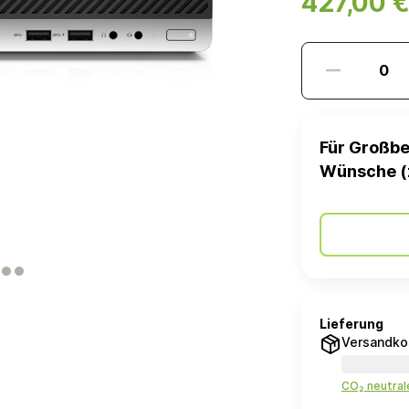
427,00 
Für Großbe
Wünsche (
Lieferung
Versandko
CO₂ neutra