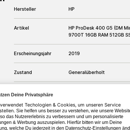
Hersteller
HP
Artikel
HP ProDesk 400 G5 (DM Min
9700T 16GB RAM 512GB SS
Erscheinungsjahr
2019
Zustand
Generalüberholt
Formfaktor
Ultra Small Form Factor
Farbe
Schwarz