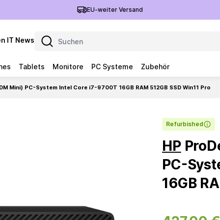
EU-weiter Versand
n IT News
nes
Tablets
Monitore
PC Systeme
Zubehör
DM Mini) PC-System Intel Core i7-9700T 16GB RAM 512GB SSD Win11 Pro
Refurbished
HP
ProDe
PC-Syste
16GB RA