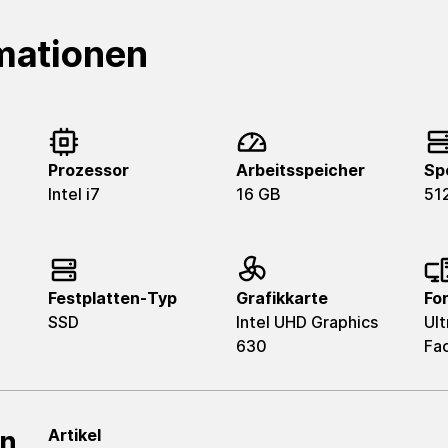
mationen
Prozessor
Arbeitsspeicher
Sp
Intel i7
16 GB
51
Festplatten-Typ
Grafikkarte
Fo
SSD
Intel UHD Graphics
Ult
630
Fa
en
Artikel