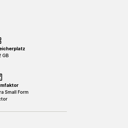
eicherplatz
2 GB
rmfaktor
ra Small Form
ctor