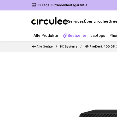
30 Tage Zufriedenheitsgarantie
Services
Über circulee
Gree
Alle Produkte
Bestseller
Laptops
Pho
Alle Geräte
PC Systeme
HP ProDesk 400 G5 (
Slide 1 of 4