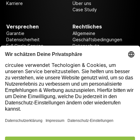
Karriere
Über uns
Case Study
Versprechen
Rechtliches
Garantie
Allgemeine
Datensicherheit
Geschäftsbedingungen
Full Circle Service
Datenschutz
Datenschutzeinstellungen
Impressum
Folge uns auf unserer Reise!
Ausgezeichnet durch