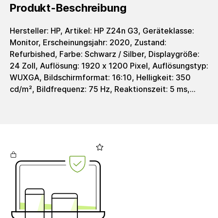
Produkt-Beschreibung
Hersteller: HP, Artikel: HP Z24n G3, Geräteklasse:
Monitor, Erscheinungsjahr: 2020, Zustand:
Refurbished, Farbe: Schwarz / Silber, Displaygröße:
24 Zoll, Auflösung: 1920 x 1200 Pixel, Auflösungstyp:
WUXGA, Bildschirmformat: 16:10, Helligkeit: 350
cd/m², Bildfrequenz: 75 Hz, Reaktionszeit: 5 ms,
Displaytyp: IPS-Panel, Integr. Webcamera: Nein,
Schnittstellen: 1x USB (Type-B; upstream), 4x USB
3.0 (Type-A; Gen 1; downstream), 1x HDMI 1.4, 1x
DisplayPort 1.2 (out), 1x DisplayPort 1.2 (in), Gewicht:
4900 g, EAN: 0195122260668,
Herstellerartikelnummer: 1C4Z5AA#ABB,
Lieferumfang: Stromkabel enthalten. Kein weiteres
Zubehör enthalten. Das Produkt wird in einer
nachhaltigen Alternativverpackung
geliefert.Umsatzsteuer: Die Rechnung wird mit voller
ausgewiesener Umsatzsteuer erstellt, welche