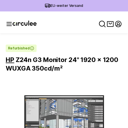
EU-weiter Versand
Warenko
Mein
Refurbished
HP
Z24n G3 Monitor 24'' 1920 x 1200
WUXGA 350cd/m²
Slide 1 of 4