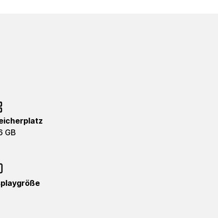
eicherplatz
6 GB
splaygröße