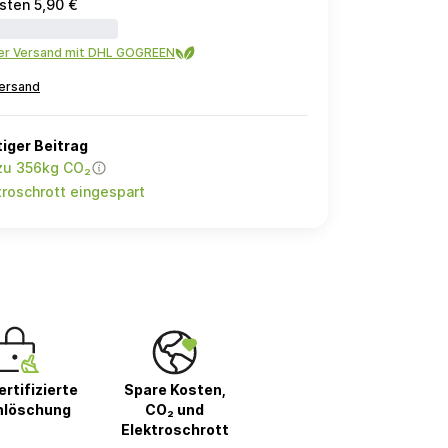
sten 5,90 €
ler Versand mit DHL GOGREEN
ersand
iger Beitrag
 zu 356kg CO₂
roschrott eingespart
rtifizierte
Spare Kosten,
nlöschung
CO₂ und
Elektroschrott