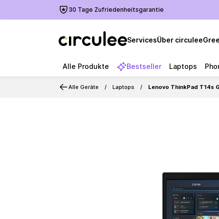
30 Tage Zufriedenheitsgarantie
Services
Über circulee
Gree
Alle Produkte
Bestseller
Laptops
Pho
Alle Geräte
Laptops
Lenovo ThinkPad T14s 
Slide 1 of 6