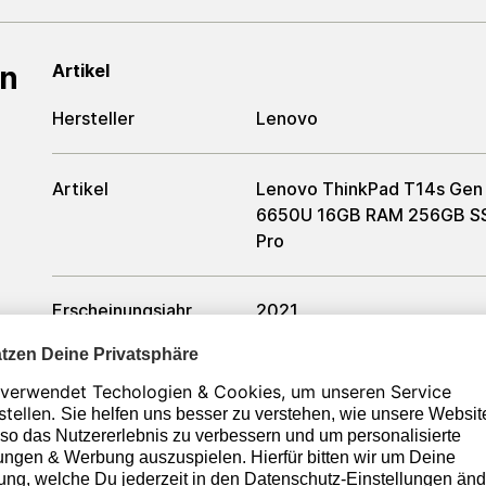
en
Artikel
Hersteller
Lenovo
Artikel
Lenovo ThinkPad T14s Gen 
6650U 16GB RAM 256GB S
Pro
Erscheinungsjahr
2021
Zustand
Generalüberholt
Farbe
Schwarz