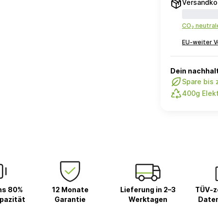
Versandko
CO₂ neutra
EU-weiter V
Dein nachhalt
Spare bis
400g Elekt
ns 80%
12 Monate
Lieferung in 2–3
TÜV-ze
pazität
Garantie
Werktagen
Date