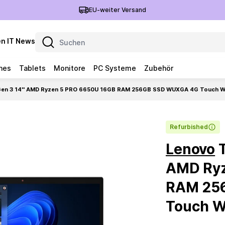
EU-weiter Versand
n IT News
nes
Tablets
Monitore
PC Systeme
Zubehör
Gen 3 14'' AMD Ryzen 5 PRO 6650U 16GB RAM 256GB SSD WUXGA 4G Touch W
Refurbished
Lenovo
T
AMD Ryz
RAM 25
Touch W