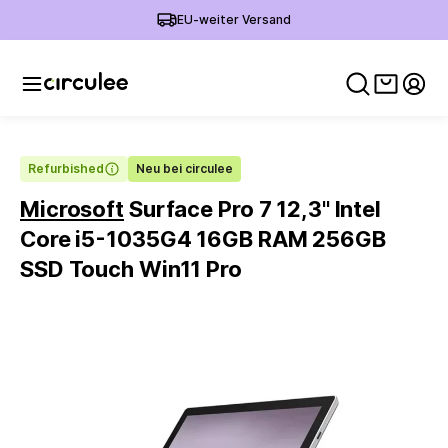
EU-weiter Versand
Warenko
Mein
Refurbished
Neu bei circulee
Microsoft
Surface Pro 7 12,3'' Intel
Core i5-1035G4 16GB RAM 256GB
SSD Touch Win11 Pro
Slide 1 of 5