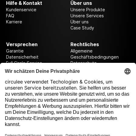
Hilfe & Kontakt
Über uns
Kundenservice
Unsere Produkte
FAQ
Unsere Services
Karriere
Über uns
Case Study
Versprechen
Rechtliches
Garantie
Allgemeine
Datensicherheit
Geschäftsbedingungen
Full Circle Service
Datenschutz
Datenschutzeinstellungen
Impressum
Folge uns auf unserer Reise!
Ausgezeichnet durch