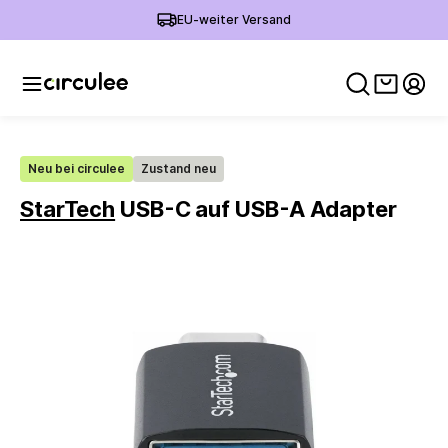
EU-weiter Versand
Warenko
Mein
Neu bei circulee
Zustand neu
StarTech
USB-C auf USB-A Adapter
Slide 1 of 2