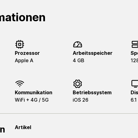
mationen
Prozessor
Arbeitsspeicher
Sp
Apple A
4 GB
12
Kommunikation
Betriebssystem
Di
WiFi + 4G / 5G
iOS 26
6.1
en
Artikel