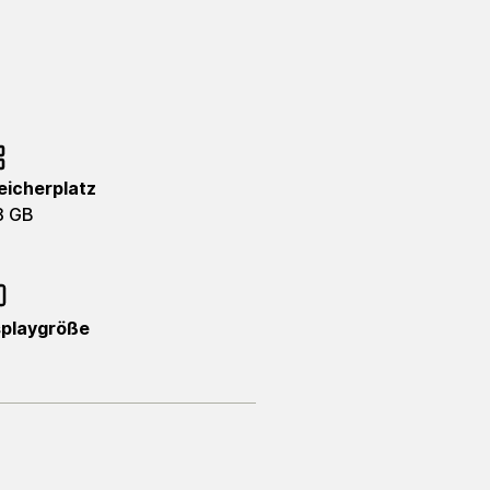
eicherplatz
8 GB
splaygröße