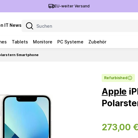
EU-weiter Versand
n IT News
nes
Tablets
Monitore
PC Systeme
Zubehör
olarstern Smartphone
Refurbished
Apple
iP
Polarst
273,00 