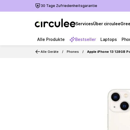
30 Tage Zufriedenheitsgarantie
Services
Über circulee
Gree
Alle Produkte
Bestseller
Laptops
Pho
Alle Geräte
Phones
Apple iPhone 13 128GB P
Slide 1 of 5