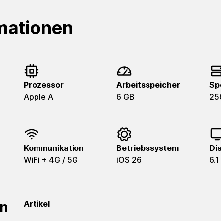
mationen
Prozessor
Arbeitsspeicher
Sp
Apple A
6 GB
25
Kommunikation
Betriebssystem
Di
WiFi + 4G / 5G
iOS 26
6.1
en
Artikel