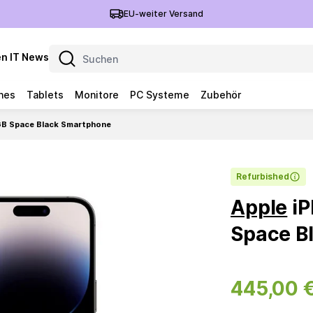
EU-weiter Versand
n IT News
nes
Tablets
Monitore
PC Systeme
Zubehör
GB Space Black Smartphone
Refurbished
Apple
iP
Space B
445,00 