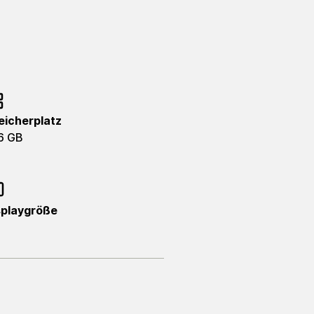
eicherplatz
6 GB
splaygröße