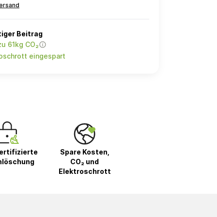
ersand
iger Beitrag
zu 61kg CO₂
oschrott eingespart
rtifizierte
Spare Kosten,
nlöschung
CO₂ und
Elektroschrott