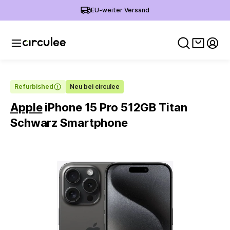
EU-weiter Versand
Warenko
Mein
Refurbished
Neu bei circulee
Apple
iPhone 15 Pro 512GB Titan
Schwarz Smartphone
Slide 1 of 6