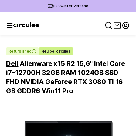
EU-weiter Versand
Warenko
Mein
Refurbished
Neu bei circulee
Dell
Alienware x15 R2 15,6'' Intel Core
i7-12700H 32GB RAM 1024GB SSD
FHD NVIDIA GeForce RTX 3080 Ti 16
GB GDDR6 Win11 Pro
Slide 1 of 6