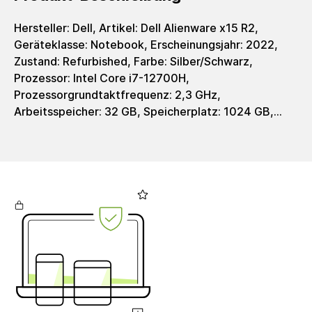
Hersteller: Dell, Artikel: Dell Alienware x15 R2,
Geräteklasse: Notebook, Erscheinungsjahr: 2022,
Zustand: Refurbished, Farbe: Silber/Schwarz,
Prozessor: Intel Core i7-12700H,
Prozessorgrundtaktfrequenz: 2,3 GHz,
Arbeitsspeicher: 32 GB, Speicherplatz: 1024 GB,
Speichertyp: SSD, Grafik: NVIDIA GeForce RTX 3080
Ti 16 GB GDDR6, Grafiktyp: dedicated, Displaygröße:
15,6 Zoll, Auflösung: 1920 x 1080 Pixel,
Auflösungstyp: FHD, Bildschirmformat: 16:9,
Helligkeit: 300 cd/m², Ladeschnittstelle: Barrel (7.4
mm), Netzteil: 240 - 240 Watt, Integr. Webcamera:
Ja, Tastaturlayout: Deutsch (QWERTZ), WiFi: Ja,
Bluetooth: Ja, Schnittstellen: USB ports: 1x USB 3.2
Gen 1 port with PowerShare, 1x USB Type-C 3.2 Gen
2 port with Power Delivery and DisplayPort, 1x
Thunderbolt 4 port with Power Delivery and