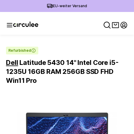
EU-weiter Versand
Warenko
Mein
Refurbished
Dell
Latitude 5430 14'' Intel Core i5-
1235U 16GB RAM 256GB SSD FHD
Win11 Pro
Slide 1 of 6