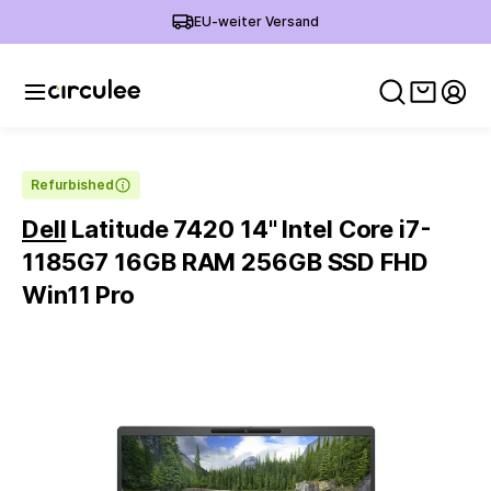
EU-weiter Versand
Warenko
Mein
Refurbished
Dell
Latitude 7420 14'' Intel Core i7-
1185G7 16GB RAM 256GB SSD FHD
Win11 Pro
Slide 1 of 6