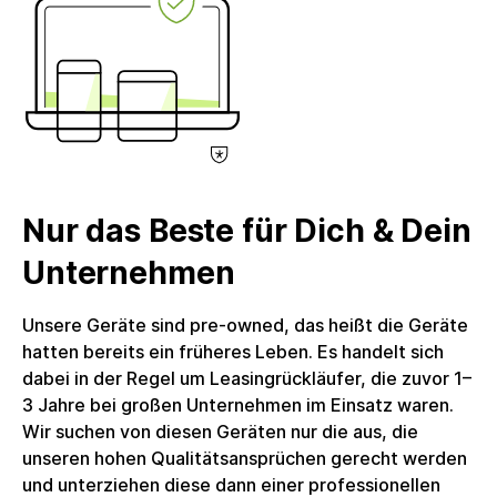
Bluetooth: Ja, Schnittstellen: 1x HDMI 2.0, 1x USB 3.2
Gen1 mit PowerShare, 2x Thunderbolt 4 mit
DisplayPort Alternate-Modus/USB4/Power Delivery,
Universelle Audio-Buchse, microSD-Kartenleser,
Betriebssystem: Windows 11 Pro, Gewicht: 1220 g,
EAN: 9190877891243, Herstellerartikelnummer:
LAP-DEL-L7420X-0003-DE, Lieferumfang: Netzteil
enthalten. Stromkabel enthalten. Kein weiteres
Nur das Beste für Dich & Dein
Zubehör enthalten. Das Produkt wird in einer
nachhaltigen Alternativverpackung
Unternehmen
geliefert.Umsatzsteuer: Die Rechnung wird mit voller
ausgewiesener Umsatzsteuer erstellt, welche
Unsere Geräte sind pre-owned, das heißt die Geräte
Unternehmenskunden zum Vorsteuerabzug
hatten bereits ein früheres Leben. Es handelt sich
berechtigt. Die circulee GmbH nutzt keine
dabei in der Regel um Leasingrückläufer, die zuvor 1–
Differenzbesteuerung.
3 Jahre bei großen Unternehmen im Einsatz waren.
Wir suchen von diesen Geräten nur die aus, die
unseren hohen Qualitätsansprüchen gerecht werden
und unterziehen diese dann einer professionellen