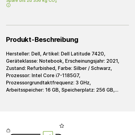
Spare bis zu 356 kg CO₂
Produkt-Beschreibung
Hersteller: Dell, Artikel: Dell Latitude 7420,
Geräteklasse: Notebook, Erscheinungsjahr: 2021,
Zustand: Refurbished, Farbe: Silber / Schwarz,
Prozessor: Intel Core i7-1185G7,
Prozessorgrundtaktfrequenz: 3 GHz,
Arbeitsspeicher: 16 GB, Speicherplatz: 256 GB,
Speichertyp: SSD, Grafik: Intel Iris Xe Graphics,
Grafiktyp: integrated, Displaygröße: 14 Zoll,
Auflösung: 1920 x 1080 Pixel, Auflösungstyp: FHD,
Bildschirmformat: 16:9, Ladeschnittstelle: USB-C,
Netzteil: 65 - 90 Watt, Integr. Webcamera: Ja,
Tastaturlayout: Deutsch (QWERTZ), WiFi: Ja,