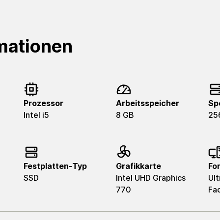
mationen
Prozessor
Arbeitsspeicher
Sp
Intel i5
8 GB
25
Festplatten-Typ
Grafikkarte
Fo
SSD
Intel UHD Graphics
Ult
770
Fa