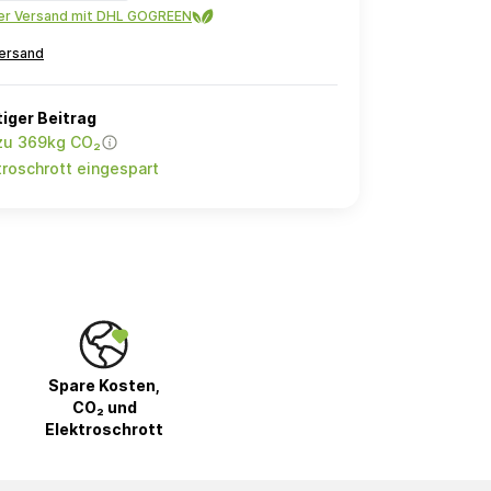
ler Versand mit DHL GOGREEN
ersand
iger Beitrag
 zu 369kg CO₂
roschrott eingespart
Spare Kosten,
CO₂ und
Elektroschrott