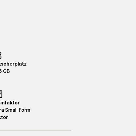
eicherplatz
6 GB
rmfaktor
ra Small Form
ctor