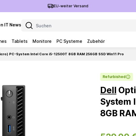
EU-weiter Versand
n IT News
nes
Tablets
Monitore
PC Systeme
Zubehör
(Micro) PC-System Intel Core i5-12500T 8GB RAM 256GB SSD Win11 Pro
Refurbished
Dell
Opti
System I
8GB RAM