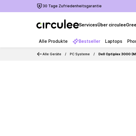
30 Tage Zufriedenheitsgarantie
Services
Über circulee
Gree
Alle Produkte
Bestseller
Laptops
Pho
Alle Geräte
PC Systeme
Dell Optiplex 3000 
Slide 1 of 4