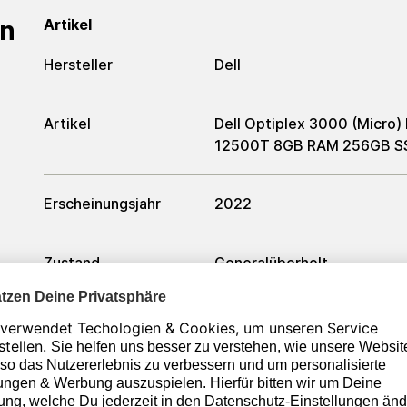
en
Artikel
Hersteller
Dell
Artikel
Dell Optiplex 3000 (Micro)
12500T 8GB RAM 256GB SS
Erscheinungsjahr
2022
Zustand
Generalüberholt
Formfaktor
Ultra Small Form Factor
Farbe
Schwarz