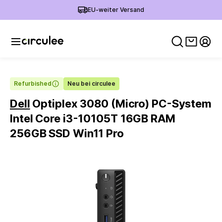
EU-weiter Versand
Warenko
Mein
Refurbished
Neu bei circulee
Dell
Optiplex 3080 (Micro) PC-System
Intel Core i3-10105T 16GB RAM
256GB SSD Win11 Pro
Slide 1 of 3