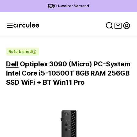
EU-weiter Versand
Warenko
Mein
Refurbished
Dell
Optiplex 3090 (Micro) PC-System
Intel Core i5-10500T 8GB RAM 256GB
SSD WiFi + BT Win11 Pro
Slide 1 of 5