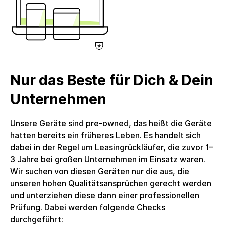
Kopfhörer/Mikrofon, Betriebssystem: Windows 11
Pro, Gewicht: 1340 g, EAN: 9137022956150,
Herstellerartikelnummer: LAP-HPX-E840G7-0004-
DE, Lieferumfang: Netzteil enthalten. Stromkabel
enthalten. Kein weiteres Zubehör enthalten. Das
Produkt wird in einer nachhaltigen
Nur das Beste für Dich & Dein
Alternativverpackung geliefert.Umsatzsteuer: Die
Rechnung wird mit voller ausgewiesener
Unternehmen
Umsatzsteuer erstellt, welche Unternehmenskunden
zum Vorsteuerabzug berechtigt. Die circulee GmbH
Unsere Geräte sind pre-owned, das heißt die Geräte
nutzt keine Differenzbesteuerung.
hatten bereits ein früheres Leben. Es handelt sich
dabei in der Regel um Leasingrückläufer, die zuvor 1–
3 Jahre bei großen Unternehmen im Einsatz waren.
Wir suchen von diesen Geräten nur die aus, die
unseren hohen Qualitätsansprüchen gerecht werden
und unterziehen diese dann einer professionellen
Prüfung. Dabei werden folgende Checks
durchgeführt: