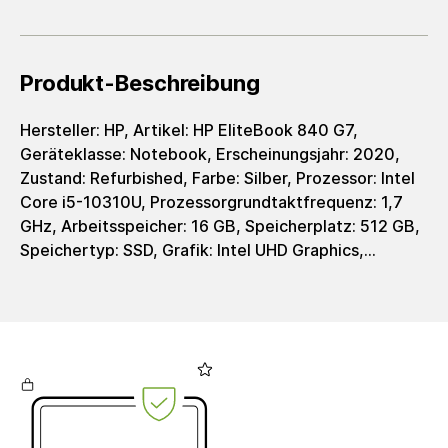
Produkt-Beschreibung
Hersteller: HP, Artikel: HP EliteBook 840 G7,
Geräteklasse: Notebook, Erscheinungsjahr: 2020,
Zustand: Refurbished, Farbe: Silber, Prozessor: Intel
Core i5-10310U, Prozessorgrundtaktfrequenz: 1,7
GHz, Arbeitsspeicher: 16 GB, Speicherplatz: 512 GB,
Speichertyp: SSD, Grafik: Intel UHD Graphics,
Grafiktyp: integrated, Displaygröße: 14 Zoll,
Auflösung: 1920 x 1080 Pixel, Auflösungstyp: FHD,
Bildschirmformat: 16:9, Ladeschnittstelle: USB-C +
Barrel (4.5 mm), Netzteil: 45 - 65 Watt, Integr.
Webcamera: Ja, Tastaturlayout: Deutsch (QWERTZ),
WiFi: Ja, Bluetooth: Ja, Schnittstellen: 1x HDMI 1.4,
2x USB-3.1-Typ-C mit Thunderbolt-Unterstützung,
2x USB-3.1-Gen-1, Kombibuchse für