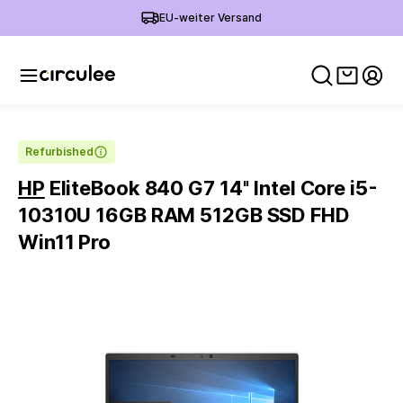
EU-weiter Versand
Warenko
Mein
Refurbished
HP
EliteBook 840 G7 14'' Intel Core i5-
10310U 16GB RAM 512GB SSD FHD
Win11 Pro
Slide 1 of 6