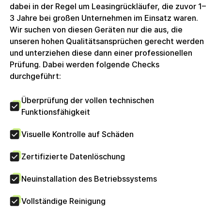
du einen zuverlässigen, sicheren und
dabei in der Regel um Leasingrückläufer, die zuvor 1–
leistungsfähigen Laptop für deinen Arbeitsalltag
3 Jahre bei großen Unternehmen im Einsatz waren.
suchst. Dieses Produkt ist professionell
Wir suchen von diesen Geräten nur die aus, die
generalüberholt (refurbished). Es ist 100%
unseren hohen Qualitätsansprüchen gerecht werden
funktionsfähig und spart Kosten und CO2 gegenüber
und unterziehen diese dann einer professionellen
dem Kauf eines Neugerätes. Das Produkt kann
Prüfung. Dabei werden folgende Checks
minimale Gebrauchsspuren aufweisen (z.B. leichte
durchgeführt:
Kratzer), die jedoch in keinem Fall die Funktion
stören.
Überprüfung der vollen technischen
Funktionsfähigkeit
Visuelle Kontrolle auf Schäden
Zertifizierte Datenlöschung
Neuinstallation des Betriebssystems
Vollständige Reinigung