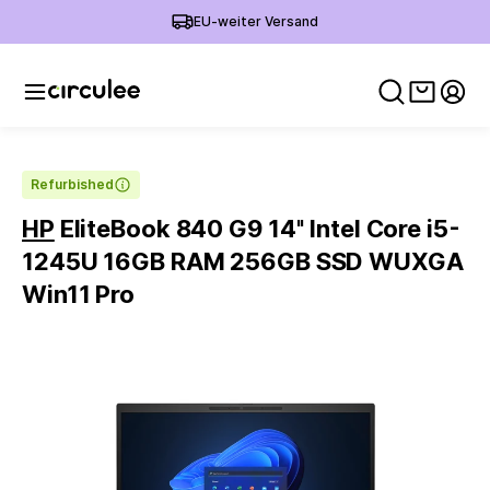
EU-weiter Versand
Warenko
Mein
Refurbished
HP
EliteBook 840 G9 14'' Intel Core i5-
1245U 16GB RAM 256GB SSD WUXGA
Win11 Pro
Slide 1 of 6