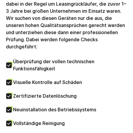
du einen zuverlässigen, sicheren und
dabei in der Regel um Leasingrückläufer, die zuvor 1–
leistungsfähigen Laptop für deinen Arbeitsalltag
3 Jahre bei großen Unternehmen im Einsatz waren.
suchst. Dieses Produkt ist professionell
Wir suchen von diesen Geräten nur die aus, die
generalüberholt (refurbished). Es ist 100%
unseren hohen Qualitätsansprüchen gerecht werden
funktionsfähig und spart Kosten und CO2 gegenüber
und unterziehen diese dann einer professionellen
dem Kauf eines Neugerätes. Das Produkt kann
Prüfung. Dabei werden folgende Checks
minimale Gebrauchsspuren aufweisen (z.B. leichte
durchgeführt:
Kratzer), die jedoch in keinem Fall die Funktion
stören.
Überprüfung der vollen technischen
Funktionsfähigkeit
Visuelle Kontrolle auf Schäden
Zertifizierte Datenlöschung
Neuinstallation des Betriebssystems
Vollständige Reinigung