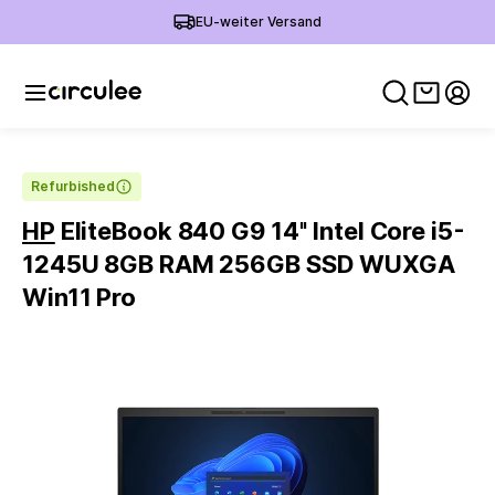
EU-weiter Versand
Warenko
Mein
Refurbished
HP
EliteBook 840 G9 14'' Intel Core i5-
1245U 8GB RAM 256GB SSD WUXGA
Win11 Pro
Slide 1 of 6