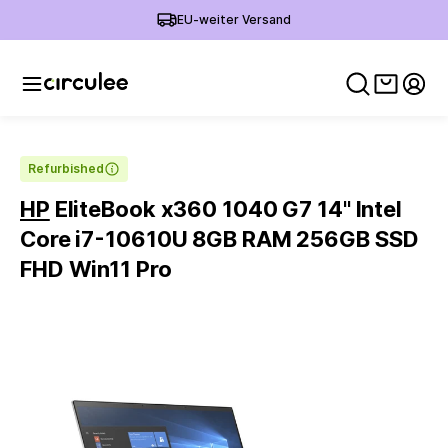
EU-weiter Versand
Warenko
Mein
Refurbished
HP
EliteBook x360 1040 G7 14'' Intel
Core i7-10610U 8GB RAM 256GB SSD
FHD Win11 Pro
Slide 1 of 5