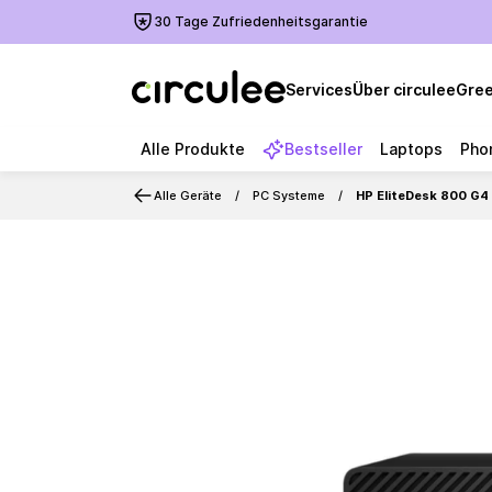
30 Tage Zufriedenheitsgarantie
Services
Über circulee
Gree
Alle Produkte
Bestseller
Laptops
Pho
Alle Geräte
PC Systeme
HP EliteDesk 800 G4
Slide 1 of 2