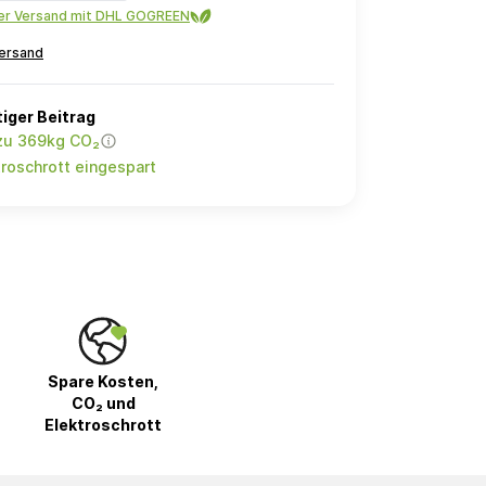
ler Versand mit DHL GOGREEN
ersand
iger Beitrag
 zu 369kg CO₂
roschrott eingespart
Spare Kosten,
CO₂ und
Elektroschrott