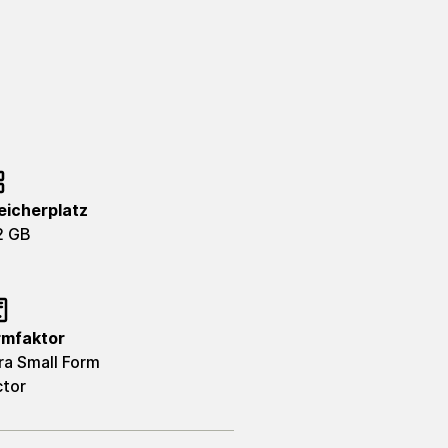
eicherplatz
2 GB
rmfaktor
ra Small Form
ctor