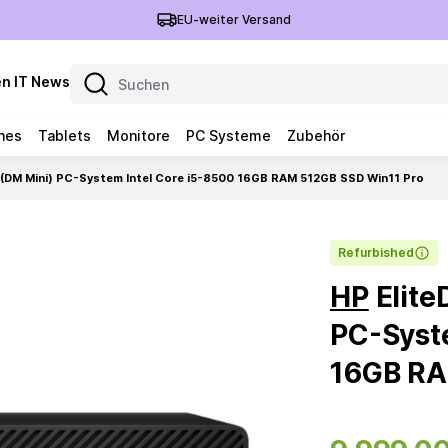
EU-weiter Versand
n IT News
nes
Tablets
Monitore
PC Systeme
Zubehör
 (DM Mini) PC-System Intel Core i5-8500 16GB RAM 512GB SSD Win11 Pro
Refurbished
HP
Elite
PC-Syst
16GB RA