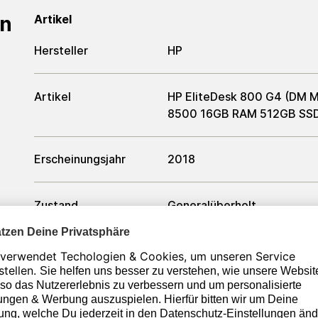
en
Artikel
Hersteller
HP
Artikel
HP EliteDesk 800 G4 (DM Mi
8500 16GB RAM 512GB SSD
Erscheinungsjahr
2018
Zustand
Generalüberholt
Formfaktor
Ultra Small Form Factor
Farbe
Schwarz