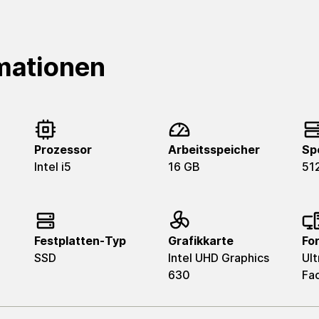
mationen
Prozessor
Arbeitsspeicher
Sp
Intel i5
16 GB
51
Festplatten-Typ
Grafikkarte
Fo
SSD
Intel UHD Graphics
Ult
630
Fa