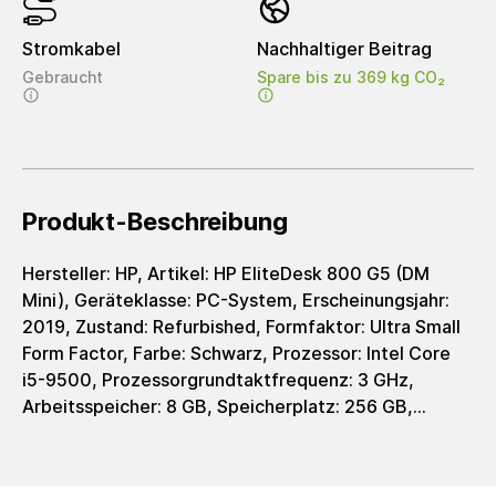
Stromkabel
Nachhaltiger Beitrag
Gebraucht
Spare bis zu 369 kg CO₂
Produkt-Beschreibung
Hersteller: HP, Artikel: HP EliteDesk 800 G5 (DM
Mini), Geräteklasse: PC-System, Erscheinungsjahr:
2019, Zustand: Refurbished, Formfaktor: Ultra Small
Form Factor, Farbe: Schwarz, Prozessor: Intel Core
i5-9500, Prozessorgrundtaktfrequenz: 3 GHz,
Arbeitsspeicher: 8 GB, Speicherplatz: 256 GB,
Speichertyp: SSD, Grafik: Intel UHD Graphics 630,
Grafiktyp: integrated, Ladeschnittstelle: Barrel (4.5
mm), Netzteil: 65 - 90 Watt, WiFi: Nein, Bluetooth: