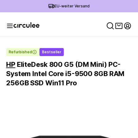
EU-weiter Versand
Warenko
Mein
Refurbished
Bestseller
HP
EliteDesk 800 G5 (DM Mini) PC-
System Intel Core i5-9500 8GB RAM
256GB SSD Win11 Pro
Slide 1 of 2