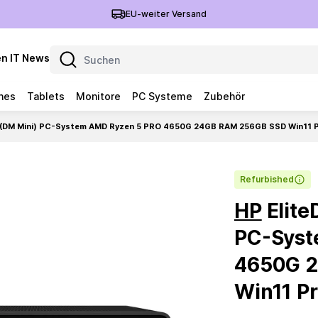
EU-weiter Versand
n IT News
nes
Tablets
Monitore
PC Systeme
Zubehör
 (DM Mini) PC-System AMD Ryzen 5 PRO 4650G 24GB RAM 256GB SSD Win11 
Refurbished
HP
Elite
PC-Syst
4650G 
Win11 P