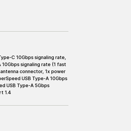
ype-C 10Gbps signaling rate,
0Gbps signaling rate (1 fast
l antenna connector, 1x power
SuperSpeed USB Type-A 10Gbps
peed USB Type-A 5Gbps
rt 1.4