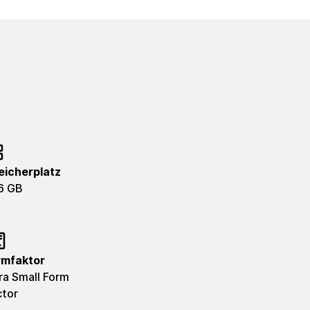
eicherplatz
6 GB
rmfaktor
ra Small Form
ctor