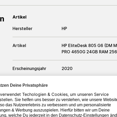
en
Artikel
Hersteller
HP
Artikel
HP EliteDesk 805 G6 (DM M
PRO 4650G 24GB RAM 256G
Erscheinungsjahr
2020
Zustand
Generalüberholt
Formfaktor
Ultra Small Form Factor