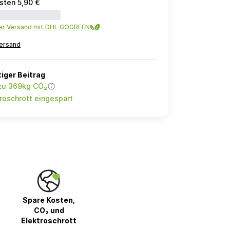
sten 5,90 €
ler Versand mit DHL GOGREEN
ersand
iger Beitrag
 zu 369kg CO₂
roschrott eingespart
Spare Kosten,
CO₂ und
Elektroschrott