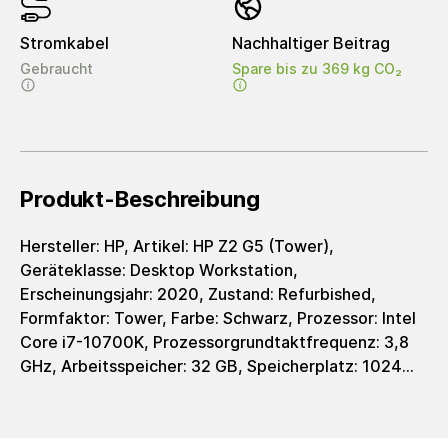
Stromkabel
Nachhaltiger Beitrag
Gebraucht
Spare bis zu 369 kg CO₂
Produkt-Beschreibung
Hersteller: HP, Artikel: HP Z2 G5 (Tower),
Geräteklasse: Desktop Workstation,
Erscheinungsjahr: 2020, Zustand: Refurbished,
Formfaktor: Tower, Farbe: Schwarz, Prozessor: Intel
Core i7-10700K, Prozessorgrundtaktfrequenz: 3,8
GHz, Arbeitsspeicher: 32 GB, Speicherplatz: 1024
GB, Speichertyp: SSD, Grafik: NVIDIA Quadro P2200
5 GB GDDR5X, Grafiktyp: dedicated, WiFi: Nein,
Bluetooth: Nein, Schnittstellen: Front I/O 2x Type-A