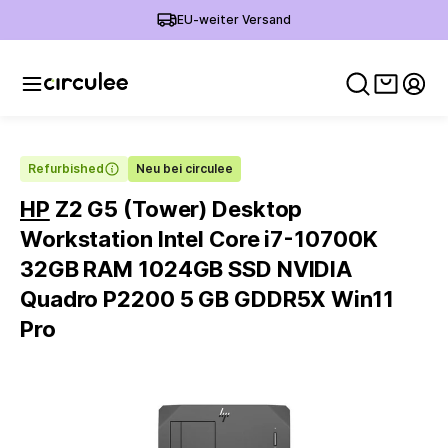
EU-weiter Versand
Warenko
Mein
Refurbished
Neu bei circulee
HP
Z2 G5 (Tower) Desktop
Workstation Intel Core i7-10700K
32GB RAM 1024GB SSD NVIDIA
Quadro P2200 5 GB GDDR5X Win11
Pro
Slide 1 of 6