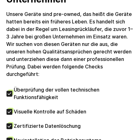
HPX-ZBF5G8-0001-DE, Lieferumfang: Netzteil
enthalten. Stromkabel enthalten. Kein weiteres
Unsere Geräte sind pre-owned, das heißt die Geräte
Zubehör enthalten. Das Produkt wird in einer
hatten bereits ein früheres Leben. Es handelt sich
nachhaltigen Alternativverpackung
dabei in der Regel um Leasingrückläufer, die zuvor 1–
geliefert.Umsatzsteuer: Die Rechnung wird mit voller
3 Jahre bei großen Unternehmen im Einsatz waren.
ausgewiesener Umsatzsteuer erstellt, welche
Wir suchen von diesen Geräten nur die aus, die
Unternehmenskunden zum Vorsteuerabzug
unseren hohen Qualitätsansprüchen gerecht werden
berechtigt. Die circulee GmbH nutzt keine
und unterziehen diese dann einer professionellen
Differenzbesteuerung.
Prüfung. Dabei werden folgende Checks
durchgeführt:
Überprüfung der vollen technischen
Funktionsfähigkeit
Visuelle Kontrolle auf Schäden
Zertifizierte Datenlöschung