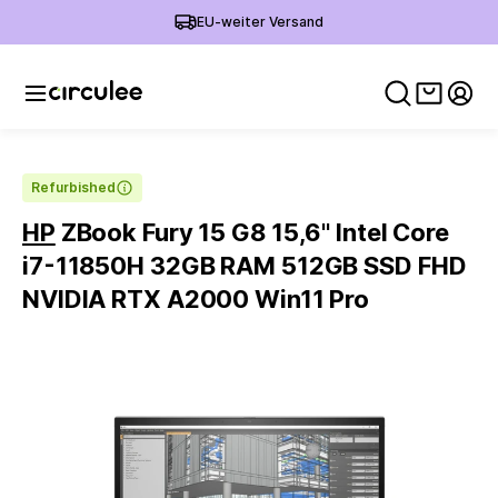
EU-weiter Versand
Warenko
Mein
Refurbished
HP
ZBook Fury 15 G8 15,6'' Intel Core
i7-11850H 32GB RAM 512GB SSD FHD
NVIDIA RTX A2000 Win11 Pro
Slide 1 of 6