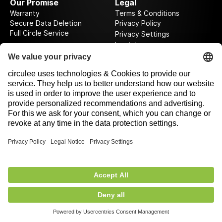
Our Promise
Legal
Warranty
Terms & Conditions
Secure Data Deletion
Privacy Policy
Full Circle Service
Privacy Settings
Imprint
Follow us on our journey
Rewarded by
2,00 €
excl. VAT
Add to Cart
+ shipping fee of
5,90 €