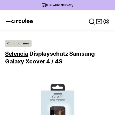
EU-wide delivery
View ca
My 
Condition new
Selencia
Displayschutz Samsung
Galaxy Xcover 4 / 4S
Slide 1 of 2