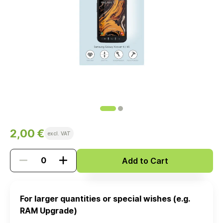
2,00 €
excl. VAT
Add to Cart
For larger quantities or special wishes (e.g.
RAM Upgrade)