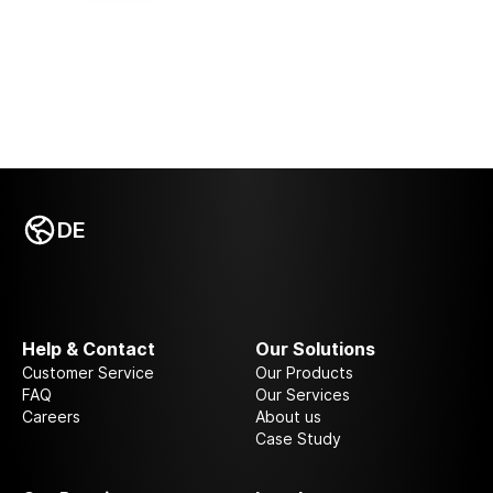
Augen zu schützen. Kurz gesagt, es handelt sich um
eine Displayschutzfolie, die alle Annehmlichkeiten
bietet! Reinigungstuch im Lieferumfang enthalten.
DE
Help & Contact
Our Solutions
Customer Service
Our Products
FAQ
Our Services
Careers
About us
Case Study