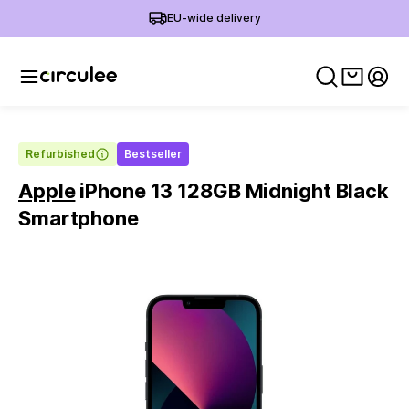
EU-wide delivery
View ca
My 
Refurbished
Bestseller
Apple
iPhone 13 128GB Midnight Black
Smartphone
Slide 1 of 6