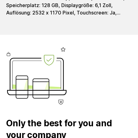
Speicherplatz: 128 GB, Displaygröße: 6,1 Zoll,
Auflösung: 2532 x 1170 Pixel, Touchscreen: Ja,
Bildschirmformat: 19.5:9, Auflösung Hauptkamera: 12
MP, Auflösung Frontkamera: 12 MP, Akku Kapazität:
3240 mAh, Ladeschnittstelle: Lightning Anschluss,
Netzteil: 5 - 45 Watt, SIM: Dual SIM (Nano-SIM +
eSIM) oder Dual eSIM, WiFi: Ja, Bluetooth: Ja,
Connectivity: WiFi + 4G / 5G, Schnittstellen:
Lightning Anschluss, Betriebssystem: iOS 26,
Gewicht: 173 g, EAN: 0194252707289,
Herstellerartikelnummer: MLPF3ZD/A, Lieferumfang:
Ladekabel enthalten. Kein weiteres Zubehör
enthalten. Das Produkt wird in einer nachhaltigen
Alternativverpackung geliefert.Umsatzsteuer: Die
Rechnung wird mit voller ausgewiesener
Umsatzsteuer erstellt, welche Unternehmenskunden
Only the best for you and
zum Vorsteuerabzug berechtigt. Die circulee GmbH
nutzt keine Differenzbesteuerung.
your company